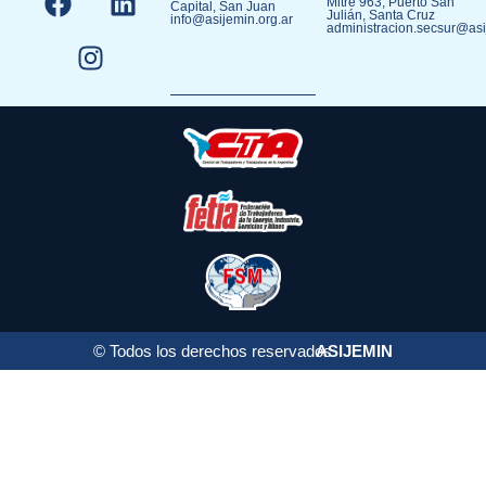
Mitre 963, Puerto San
Capital, San Juan
Julián, Santa Cruz
info@asijemin.org.ar
administracion.secsur@asi
© Todos los derechos reservados
ASIJEMIN