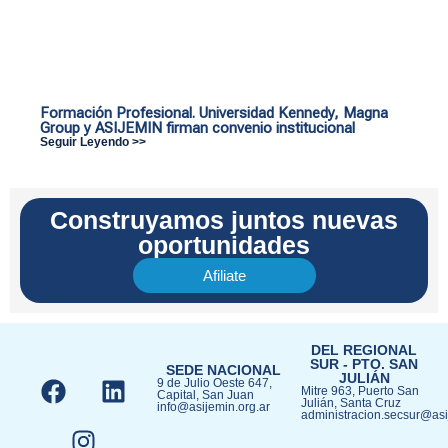
Formación Profesional. Universidad Kennedy, Magna
Group y ASIJEMIN firman convenio institucional
Seguir Leyendo >>
Construyamos juntos nuevas
oportunidades
Afiliate
DEL REGIONAL
SUR - PTO. SAN
SEDE NACIONAL
JULIÁN​
9 de Julio Oeste 647,
Mitre 963, Puerto San
Capital, San Juan
Julián, Santa Cruz
info@asijemin.org.ar
administracion.secsur@asi