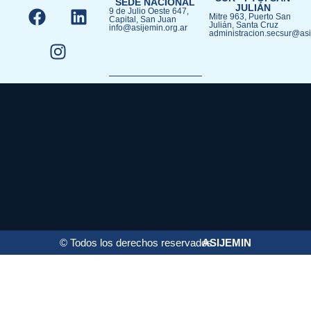
SEDE NACIONAL
JULIÁN​
9 de Julio Oeste 647,
Mitre 963, Puerto San
Capital, San Juan
Julián, Santa Cruz
info@asijemin.org.ar
administracion.secsur@asi
© Todos los derechos reservados
ASIJEMIN