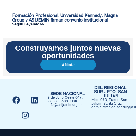
Formación Profesional. Universidad Kennedy, Magna
Group y ASIJEMIN firman convenio institucional
Seguir Leyendo >>
Construyamos juntos nuevas
oportunidades
Afiliate
DEL REGIONAL
SUR - PTO. SAN
SEDE NACIONAL
JULIÁN​
9 de Julio Oeste 647,
Mitre 963, Puerto San
Capital, San Juan
Julián, Santa Cruz
info@asijemin.org.ar
administracion.secsur@asi