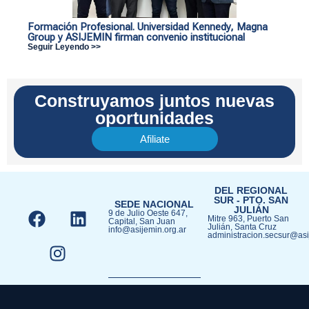
Formación Profesional. Universidad Kennedy, Magna
Group y ASIJEMIN firman convenio institucional
Seguir Leyendo >>
Construyamos juntos nuevas
oportunidades
Afiliate
DEL REGIONAL
SUR - PTO. SAN
SEDE NACIONAL
JULIÁN​
9 de Julio Oeste 647,
Mitre 963, Puerto San
Capital, San Juan
Julián, Santa Cruz
info@asijemin.org.ar
administracion.secsur@asi